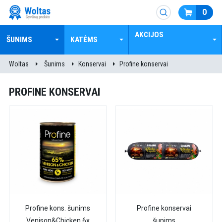
0
AKCIJOS
ŠUNIMS
KATĖMS
Woltas
Šunims
Konservai
Profine konservai
PROFINE KONSERVAI
Profine kons. šunims
Profine konservai
Venison&Chicken 6x
šunims