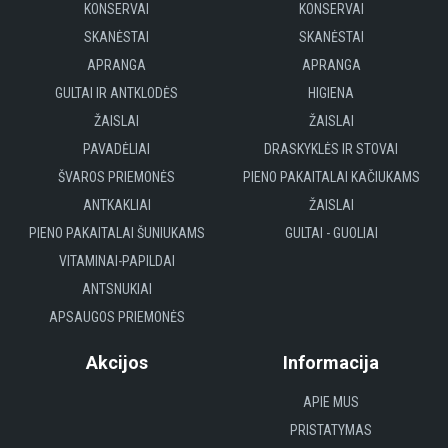
KONSERVAI
KONSERVAI
SKANĖSTAI
SKANĖSTAI
APRANGA
APRANGA
GULTAI IR ANTKLODĖS
HIGIENA
ŽAISLAI
ŽAISLAI
PAVADĖLIAI
DRASKYKLĖS IR STOVAI
ŠVAROS PRIEMONĖS
PIENO PAKAITALAI KAČIUKAMS
ANTKAKLIAI
ŽAISLAI
PIENO PAKAITALAI ŠUNIUKAMS
GULTAI - GUOLIAI
VITAMINAI-PAPILDAI
ANTSNUKIAI
APSAUGOS PRIEMONĖS
Akcijos
Informacija
APIE MUS
PRISTATYMAS