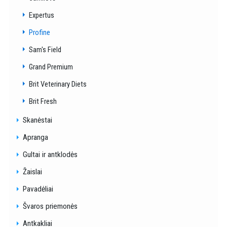
Expertus
Profine
Sam's Field
Grand Premium
Brit Veterinary Diets
Brit Fresh
Skanėstai
Apranga
Gultai ir antklodės
Žaislai
Pavadėliai
Švaros priemonės
Antkakliai