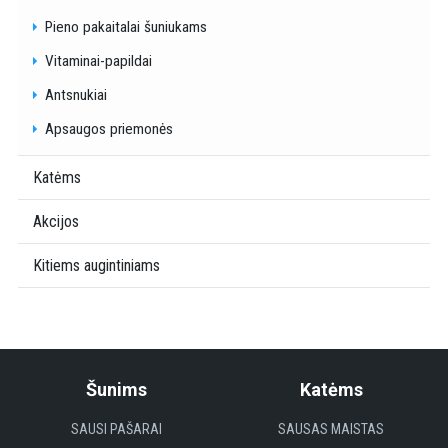
Pieno pakaitalai šuniukams
Vitaminai-papildai
Antsnukiai
Apsaugos priemonės
Katėms
Akcijos
Kitiems augintiniams
Šunims
Katėms
SAUSI PAŠARAI
SAUSAS MAISTAS