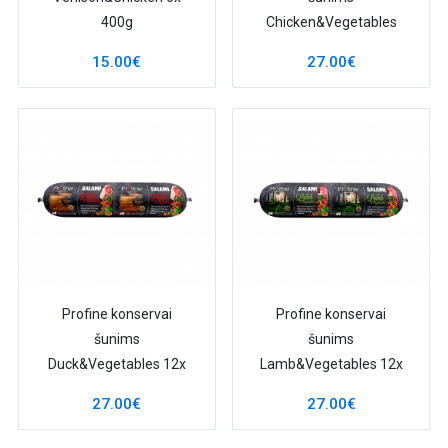
400g
Chicken&Vegetables
12x 800g
15.00€
27.00€
Profine konservai
Profine konservai
šunims
šunims
Duck&Vegetables 12x
Lamb&Vegetables 12x
800g
800g
27.00€
27.00€