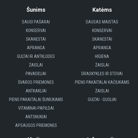
Šunims
Katėms
SAUSI PAŠARAI
SAUSAS MAISTAS
KONSERVAI
KONSERVAI
SKANĖSTAI
SKANĖSTAI
APRANGA
APRANGA
GULTAI IR ANTKLODĖS
HIGIENA
ŽAISLAI
ŽAISLAI
PAVADĖLIAI
DRASKYKLĖS IR STOVAI
ŠVAROS PRIEMONĖS
PIENO PAKAITALAI KAČIUKAMS
ANTKAKLIAI
ŽAISLAI
PIENO PAKAITALAI ŠUNIUKAMS
GULTAI - GUOLIAI
VITAMINAI-PAPILDAI
ANTSNUKIAI
APSAUGOS PRIEMONĖS