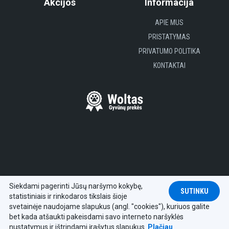
Akcijos
Informacija
APIE MUS
PRISTATYMAS
PRIVATUMO POLITIKA
KONTAKTAI
Siekdami pagerinti Jūsų naršymo kokybę,
SUTINKU
statistiniais ir rinkodaros tikslais šioje
© 2018 - 2026 Woltas - gyvūnų prekės.
svetainėje naudojame slapukus (angl. "cookies"), kuriuos galite
bet kada atšaukti pakeisdami savo interneto naršyklės
Sprendimas:
Infoface
nustatymus ir ištrindami įrašytus slapukus.
Plačiau