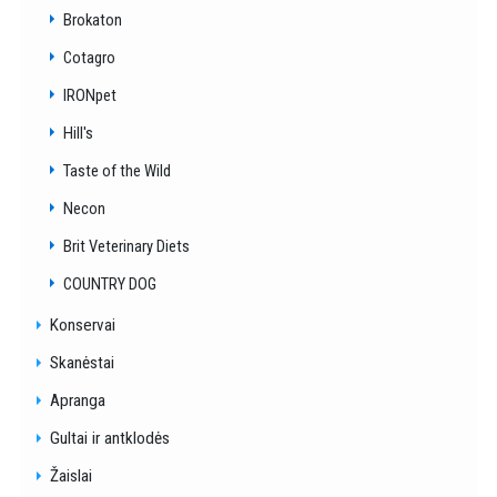
Brokaton
Cotagro
IRONpet
Hill's
Taste of the Wild
Necon
Brit Veterinary Diets
COUNTRY DOG
Konservai
Skanėstai
Apranga
Gultai ir antklodės
Žaislai