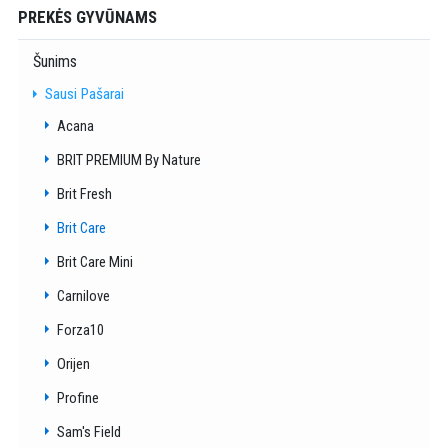
PREKĖS GYVŪNAMS
Šunims
Sausi Pašarai
Acana
BRIT PREMIUM By Nature
Brit Fresh
Brit Care
Brit Care Mini
Carnilove
Forza10
Orijen
Profine
Sam's Field