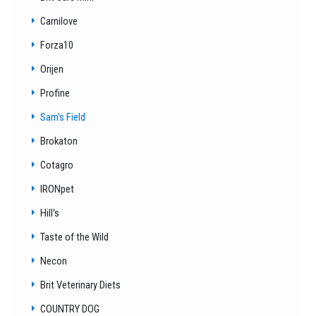
Carnilove
Forza10
Orijen
Profine
Sam's Field
Brokaton
Cotagro
IRONpet
Hill's
Taste of the Wild
Necon
Brit Veterinary Diets
COUNTRY DOG