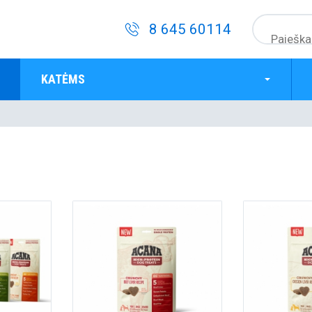
8 645 60114
KATĖMS