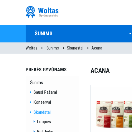
ŠUNIMS
Woltas
Šunims
Skanėstai
Acana
PREKĖS GYVŪNAMS
ACANA
Šunims
Sausi Pašarai
Konservai
Skanėstai
Loopies
Brit Jerky