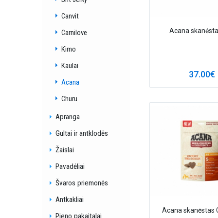
Canvit
Acana skanėsta
Carnilove
Kimo
Kaulai
37.00€
Acana
Churu
Apranga
Gultai ir antklodės
Žaislai
Pavadėliai
Švaros priemonės
Antkakliai
Acana skanėstas 
Pieno pakaitalai