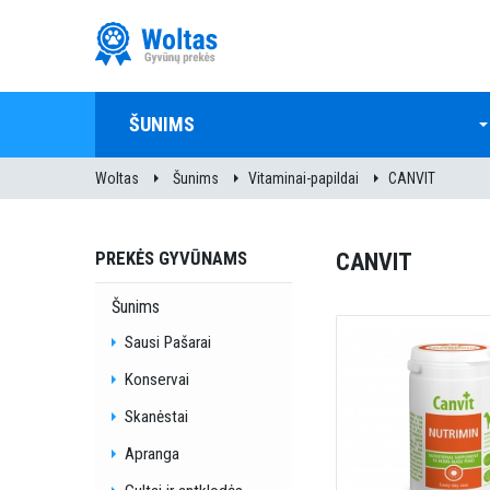
ŠUNIMS
Woltas
Šunims
Vitaminai-papildai
CANVIT
PREKĖS GYVŪNAMS
CANVIT
Šunims
Sausi Pašarai
Konservai
Skanėstai
Apranga