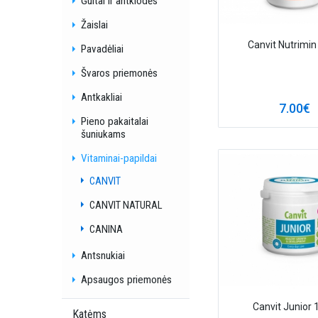
Gultai ir antklodės
Žaislai
Canvit Nutrimin
Pavadėliai
Švaros priemonės
Antkakliai
7.00€
Pieno pakaitalai
šuniukams
Vitaminai-papildai
CANVIT
CANVIT NATURAL
CANINA
Antsnukiai
Apsaugos priemonės
Canvit Junior 
Katėms