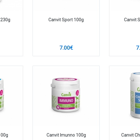
 230g
Canvit Sport 100g
Canvit 
7.00€
7
100g
Canvit Imunno 100g
Canvit C