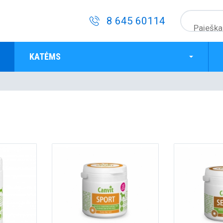
8 645 60114
KATĖMS