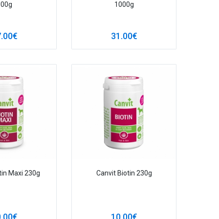
500g
1000g
.00€
31.00€
tin Maxi 230g
Canvit Biotin 230g
.00€
10.00€