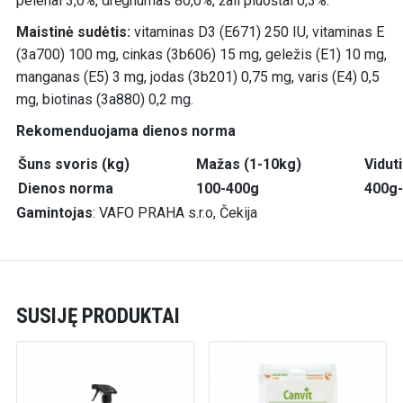
pelenai 3,0%, drėgnumas 80,0%, žali pluoštai 0,3%.
Maistinė sudėtis:
vitaminas D3 (E671) 250 IU, vitaminas E
(3a700) 100 mg, cinkas (3b606) 15 mg, geležis (E1) 10 mg,
manganas (E5) 3 mg, jodas (3b201) 0,75 mg, varis (E4) 0,5
mg, biotinas (3a880) 0,2 mg.
Rekomenduojama dienos norma
Šuns svoris (kg)
Mažas (1-10kg)
Vidut
Dienos norma
100-400g
400g
Gamintojas
: VAFO PRAHA s.r.o, Čekija
SUSIJĘ PRODUKTAI