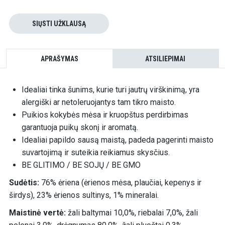
SIŲSTI UŽKLAUSĄ
APRAŠYMAS
ATSILIEPIMAI
Idealiai tinka šunims, kurie turi jautrų virškinimą, yra
alergiški ar netoleruojantys tam tikro maisto.
Puikios kokybės mėsa ir kruopštus perdirbimas
garantuoja puikų skonį ir aromatą.
Idealiai papildo sausą maistą, padeda pagerinti maisto
suvartojimą ir suteikia reikiamus skysčius.
BE GLITIMO / BE SOJŲ / BE GMO
Sudėtis:
76% ėriena (ėrienos mėsa, plaučiai, kepenys ir
širdys), 23% ėrienos sultinys, 1% mineralai.
Maistinė vertė:
žali baltymai 10,0%, riebalai 7,0%, žali