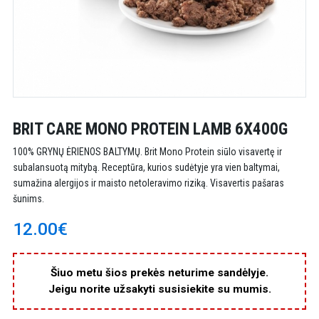
BRIT CARE MONO PROTEIN LAMB 6X400G
100% GRYNŲ ĖRIENOS BALTYMŲ. Brit Mono Protein siūlo visavertę ir
subalansuotą mitybą. Receptūra, kurios sudėtyje yra vien baltymai,
sumažina alergijos ir maisto netoleravimo riziką. Visavertis pašaras
šunims.
12.00€
Šiuo metu šios prekės neturime sandėlyje.
Jeigu norite užsakyti susisiekite su mumis.