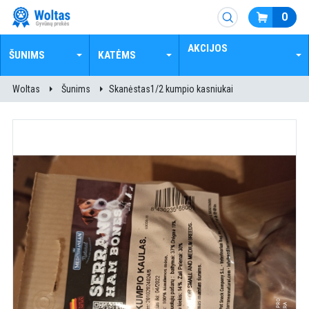
0
AKCIJOS
ŠUNIMS
KATĖMS
Woltas
Šunims
Skanėstas1/2 kumpio kasniukai