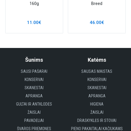
160g
Breed
11.00€
46.00€
Šunims
Katėms
SAUSI PAŠARAI
SAUSAS MAISTAS
KONSERVAI
KONSERVAI
SKANĖSTAI
SKANĖSTAI
APRANGA
APRANGA
GULTAI IR ANTKLODĖS
HIGIENA
ŽAISLAI
ŽAISLAI
PAVADĖLIAI
DRASKYKLĖS IR STOVAI
ŠVAROS PRIEMONĖS
PIENO PAKAITALAI KAČIUKAMS