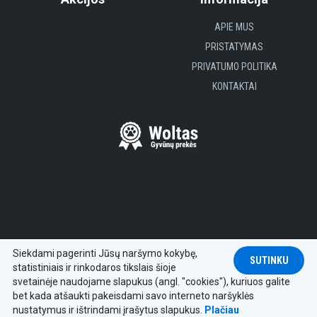
APIE MUS
PRISTATYMAS
PRIVATUMO POLITIKA
KONTAKTAI
Siekdami pagerinti Jūsų naršymo kokybę,
SUTINKU
statistiniais ir rinkodaros tikslais šioje
© 2018 - 2026 Woltas - gyvūnų prekės.
svetainėje naudojame slapukus (angl. "cookies"), kuriuos galite
bet kada atšaukti pakeisdami savo interneto naršyklės
Sprendimas:
Infoface
nustatymus ir ištrindami įrašytus slapukus.
Plačiau